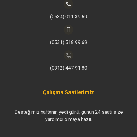
(0534) 011 39 69
(0531) 518 99 69
(0312) 447 91 80
Çalışma Saatlerimiz
Desteğimiz haftanın yedi günü, günün 24 saati size
yardımcı olmaya hazır.