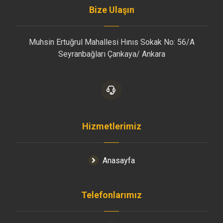
Bize Ulaşın
Muhsin Ertuğrul Mahallesi Hınıs Sokak No: 56/A
Seyranbağları Çankaya/ Ankara
Hizmetlerimiz
Anasayfa
Telefonlarımız