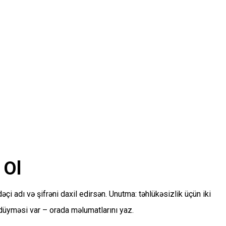
 Ol
i adı və şifrəni daxil edirsən. Unutma: təhlükəsizlik üçün iki
” düyməsi var – orada məlumatlarını yaz.