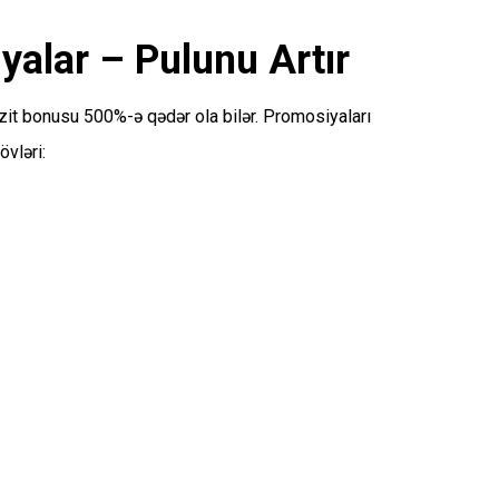
alar – Pulunu Artır
zit bonusu 500%-ə qədər ola bilər. Promosiyaları
övləri: