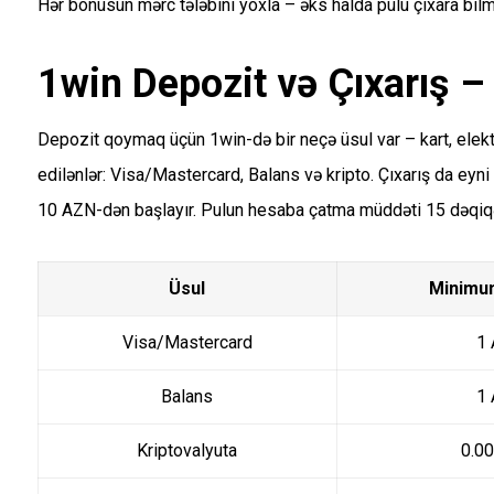
Hər bonusun mərc tələbini yoxla – əks halda pulu çıxara bil
1win Depozit və Çıxarış –
Depozit qoymaq üçün 1win-də bir neçə üsul var – kart, elekt
edilənlər: Visa/Mastercard, Balans və kripto. Çıxarış da eyni
10 AZN-dən başlayır. Pulun hesaba çatma müddəti 15 dəqiqə
Üsul
Minimu
Visa/Mastercard
1
Balans
1
Kriptovalyuta
0.0