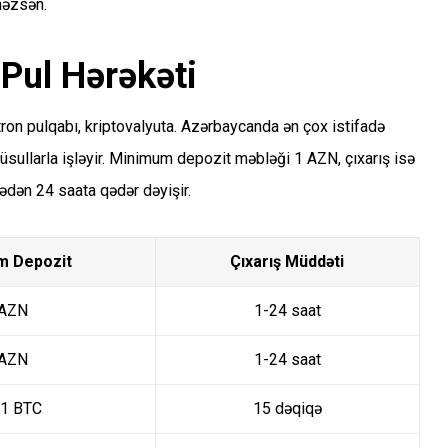
məzsən.
 Pul Hərəkəti
ron pulqabı, kriptovalyuta. Azərbaycanda ən çox istifadə
 üsullarla işləyir. Minimum depozit məbləği 1 AZN, çıxarış isə
dən 24 saata qədər dəyişir.
m Depozit
Çıxarış Müddəti
 AZN
1-24 saat
 AZN
1-24 saat
01 BTC
15 dəqiqə