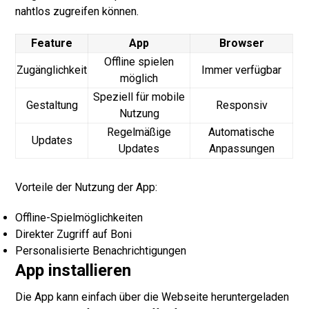
nahtlos zugreifen können.
Feature
App
Browser
Offline spielen
Zugänglichkeit
Immer verfügbar
möglich
Speziell für mobile
Gestaltung
Responsiv
Nutzung
Regelmäßige
Automatische
Updates
Updates
Anpassungen
Vorteile der Nutzung der App:
Offline-Spielmöglichkeiten
Direkter Zugriff auf Boni
Personalisierte Benachrichtigungen
App installieren
Die App kann einfach über die Webseite heruntergeladen