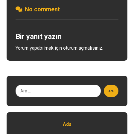
No comment
Bir yanıt yazın
Yorum yapabilmek için
oturum açmalısınız
.
Ara
Ads