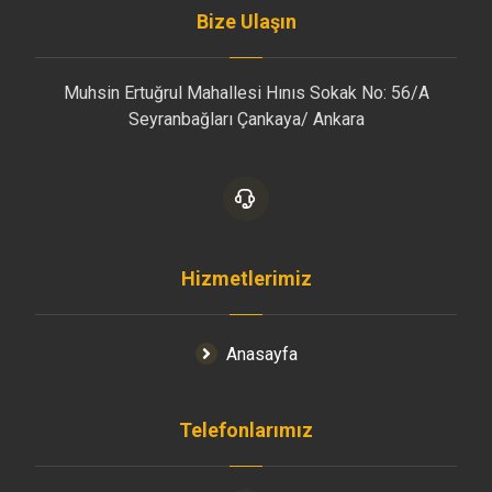
Bize Ulaşın
Muhsin Ertuğrul Mahallesi Hınıs Sokak No: 56/A
Seyranbağları Çankaya/ Ankara
Hizmetlerimiz
Anasayfa
Telefonlarımız