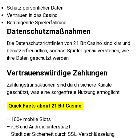
Schutz persönlicher Daten
Vertrauen in das Casino
Beruhigende Spielerfahrung
Datenschutzmaßnahmen
Die Datenschutzrichtlinien von 21 Bit Casino sind klar und
benutzerfreundlich, sodass Spieler genau verstehen, wie
ihre Daten geschützt werden.
Vertrauenswürdige Zahlungen
Zahlungstransaktionen sind durch sichere Kanäle
geschützt, was eine sorgenfreie Nutzung ermöglicht.
Quick Facts about 21 Bit Casino
– 100+ mobile Slots
– iOS und Android unterstützt
– Stadt der Sicherheit durch SSL-Verschlüsselung