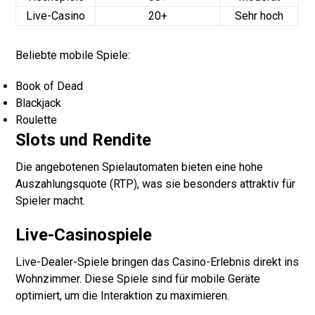
Live-Casino
20+
Sehr hoch
Beliebte mobile Spiele:
Book of Dead
Blackjack
Roulette
Slots und Rendite
Die angebotenen Spielautomaten bieten eine hohe
Auszahlungsquote (RTP), was sie besonders attraktiv für
Spieler macht.
Live-Casinospiele
Live-Dealer-Spiele bringen das Casino-Erlebnis direkt ins
Wohnzimmer. Diese Spiele sind für mobile Geräte
optimiert, um die Interaktion zu maximieren.