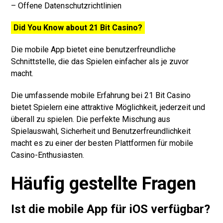
– Offene Datenschutzrichtlinien
Did You Know about 21 Bit Casino?
Die mobile App bietet eine benutzerfreundliche
Schnittstelle, die das Spielen einfacher als je zuvor
macht.
Die umfassende mobile Erfahrung bei 21 Bit Casino
bietet Spielern eine attraktive Möglichkeit, jederzeit und
überall zu spielen. Die perfekte Mischung aus
Spielauswahl, Sicherheit und Benutzerfreundlichkeit
macht es zu einer der besten Plattformen für mobile
Casino-Enthusiasten.
Häufig gestellte Fragen
Ist die mobile App für iOS verfügbar?