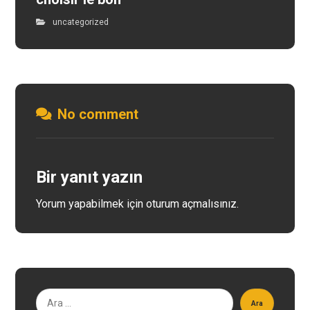
uncategorized
No comment
Bir yanıt yazın
Yorum yapabilmek için
oturum açmalısınız
.
Ara