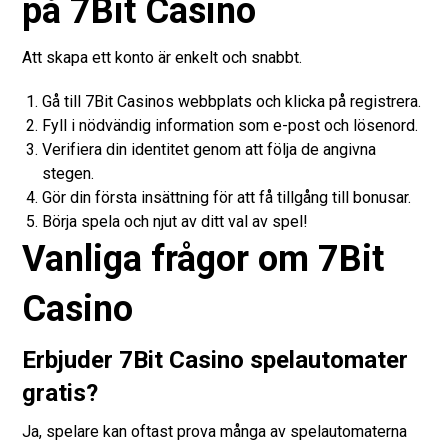
på 7Bit Casino
Att skapa ett konto är enkelt och snabbt.
Gå till 7Bit Casinos webbplats och klicka på registrera.
Fyll i nödvändig information som e-post och lösenord.
Verifiera din identitet genom att följa de angivna
stegen.
Gör din första insättning för att få tillgång till bonusar.
Börja spela och njut av ditt val av spel!
Vanliga frågor om 7Bit
Casino
Erbjuder 7Bit Casino spelautomater
gratis?
Ja, spelare kan oftast prova många av spelautomaterna