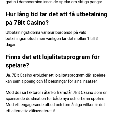
gratis i demoversion innan de spelar om riktiga pengar.
Hur lång tid tar det att få utbetalning
på 7Bit Casino?
Utbetalningstiderna varierar beroende på vald
betalningsmetod, men vanligen tar det mellan 1 till 3
dagar.
Finns det ett lojalitetsprogram för
spelare?
Ja, 7Bit Casino erbjuder ett lojalitetsprogram där spelare
kan samla poäng och få belöningar för sina insatser.
Med dessa faktorer i åtanke framstår 7Bit Casino som en
spännande destination för både nya och erfarna spelare.
Med ett engagerande utbud och förmånliga villkor är det
ett alternativ välinvesterat i!