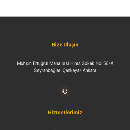
Bize Ulaşın
Muhsin Ertuğrul Mahallesi Hınıs Sokak No: 56/A
Seyranbağları Çankaya/ Ankara
Hizmetlerimiz