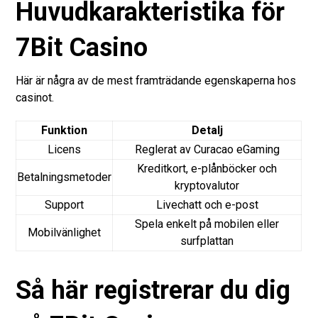
Huvudkarakteristika för
7Bit Casino
Här är några av de mest framträdande egenskaperna hos
casinot.
Funktion
Detalj
Licens
Reglerat av Curacao eGaming
Kreditkort, e-plånböcker och
Betalningsmetoder
kryptovalutor
Support
Livechatt och e-post
Spela enkelt på mobilen eller
Mobilvänlighet
surfplattan
Så här registrerar du dig