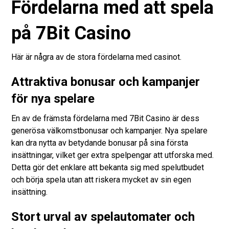
Fördelarna med att spela
på 7Bit Casino
Här är några av de stora fördelarna med casinot.
Attraktiva bonusar och kampanjer
för nya spelare
En av de främsta fördelarna med 7Bit Casino är dess
generösa välkomstbonusar och kampanjer. Nya spelare
kan dra nytta av betydande bonusar på sina första
insättningar, vilket ger extra spelpengar att utforska med.
Detta gör det enklare att bekanta sig med spelutbudet
och börja spela utan att riskera mycket av sin egen
insättning.
Stort urval av spelautomater och