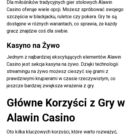
Dla miłośników tradycyjnych gier stołowych Alawin
Casino oferuje wiele opcji. Możesz spróbować swojego
szczęścia w blackjacku, ruletce czy pokera. Gry te są
dostępne w różnych wariantach, co sprawia, że każdy
gracz znajdzie coś dla siebie.
Kasyno na Żywo
Jednym z najbardziej ekscytujących elementów Alawin
Casino jest sekcja kasyna na żywo. Dzięki technologii
streamingu na żywo możesz cieszyć się grami z
prawdziwymi krupierami w czasie rzeczywistym, co
jeszcze bardziej zwiększa wrażenia z gry.
Główne Korzyści z Gry w
Alawin Casino
Oto kilka kluczowych korzyści, które warto rozważyć,