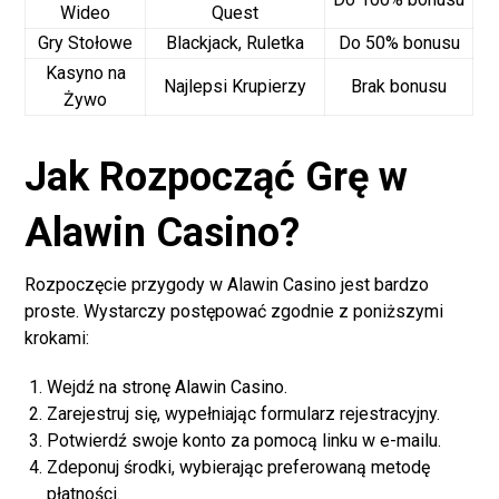
Wideo
Quest
Gry Stołowe
Blackjack, Ruletka
Do 50% bonusu
Kasyno na
Najlepsi Krupierzy
Brak bonusu
Żywo
Jak Rozpocząć Grę w
Alawin Casino?
Rozpoczęcie przygody w Alawin Casino jest bardzo
proste. Wystarczy postępować zgodnie z poniższymi
krokami:
Wejdź na stronę Alawin Casino.
Zarejestruj się, wypełniając formularz rejestracyjny.
Potwierdź swoje konto za pomocą linku w e-mailu.
Zdeponuj środki, wybierając preferowaną metodę
płatności.