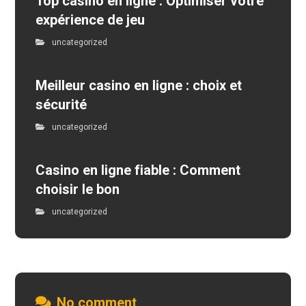
Top casino en ligne : Optimiser votre
expérience de jeu
uncategorized
Meilleur casino en ligne : choix et
sécurité
uncategorized
Casino en ligne fiable : Comment
choisir le bon
uncategorized
No comment