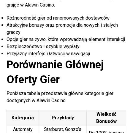
grając w Alawin Casino:
Różnorodność gier od renomowanych dostawców
Atrakcyjne bonusy oraz promocje dla nowych i stałych
graczy
Opcje gier na żywo, które wprowadzają element interakcji
Bezpieczeństwo i szybkie wypłaty
Przyjazny interfejs i łatwość w nawigacji
Porównanie Głównej
Oferty Gier
Poniższa tabela przedstawia główne kategorie gier
dostępnych w Alawin Casino:
Wielkość
Kategoria
Przykłady
Bonusów
Automaty
Starburst, Gonzo’s
Do 100% bonusu