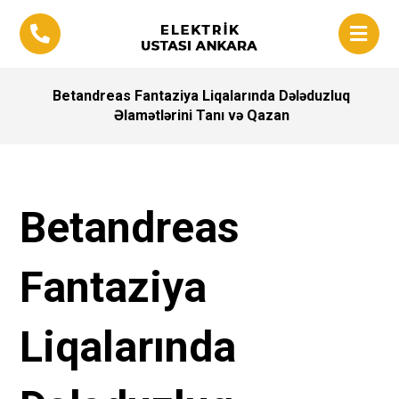
Betandreas Fantaziya Liqalarında Dələduzluq
Əlamətlərini Tanı və Qazan
Betandreas
Fantaziya
Liqalarında