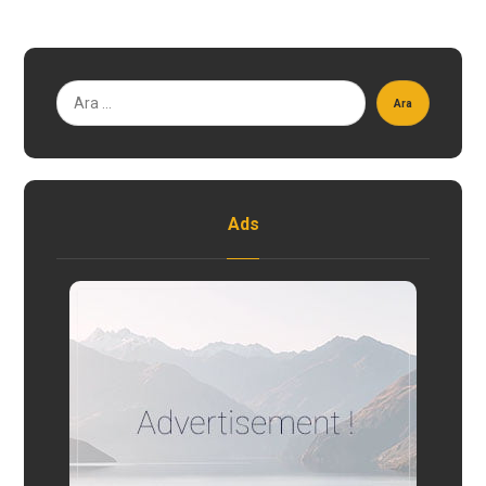
Ara
Ads