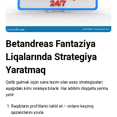
Betandreas Fantaziya
Liqalarında Strategiya
Yaratmaq
Qalib gəlmək üçün sənə lazım olan əsas strategiyaları
aşağıdakı kimi sıralaya bilərik. Hər addımı diqqətlə yerinə
yetir.
Rəqiblərin profillərini təhlil et – onların keçmiş
qazanclarını yoxla