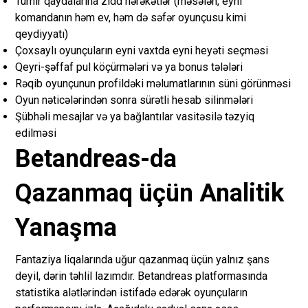
Turnir qaydalarına zidd hərəkətlər (məsələn, eyni
komandanın həm ev, həm də səfər oyunçusu kimi
qeydiyyatı)
Çoxsaylı oyunçuların eyni vaxtda eyni heyəti seçməsi
Qeyri-şəffaf pul köçürmələri və ya bonus tələləri
Rəqib oyunçunun profildəki məlumatlarının süni görünməsi
Oyun nəticələrindən sonra sürətli hesab silinmələri
Şübhəli mesajlar və ya bağlantılar vasitəsilə təzyiq
edilməsi
Betandreas-da
Qazanmaq üçün Analitik
Yanaşma
Fantaziya liqalarında uğur qazanmaq üçün yalnız şans
deyil, dərin təhlil lazımdır. Betandreas platformasında
statistika alətlərindən istifadə edərək oyunçuların