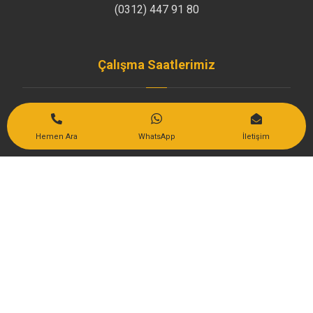
(0312) 447 91 80
Çalışma Saatlerimiz
Desteğimiz haftanın yedi günü, günün 24 saati size
yardımcı olmaya hazır.
Hemen Ara
WhatsApp
İletişim
© Copyright 2026. Elektrik Ustası Ankara
Bize Ulaşın