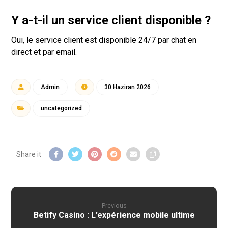
Y a-t-il un service client disponible ?
Oui, le service client est disponible 24/7 par chat en
direct et par email.
Admin
30 Haziran 2026
uncategorized
Previous
Betify Casino : L’expérience mobile ultime