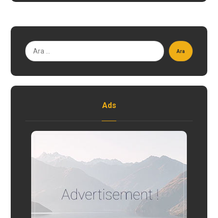
Ara
Ads