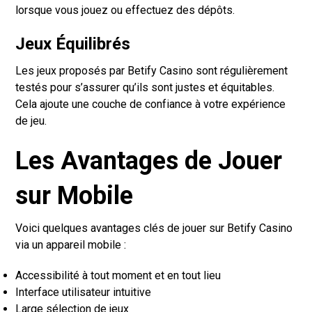
lorsque vous jouez ou effectuez des dépôts.
Jeux Équilibrés
Les jeux proposés par Betify Casino sont régulièrement
testés pour s’assurer qu’ils sont justes et équitables.
Cela ajoute une couche de confiance à votre expérience
de jeu.
Les Avantages de Jouer
sur Mobile
Voici quelques avantages clés de jouer sur Betify Casino
via un appareil mobile :
Accessibilité à tout moment et en tout lieu
Interface utilisateur intuitive
Large sélection de jeux