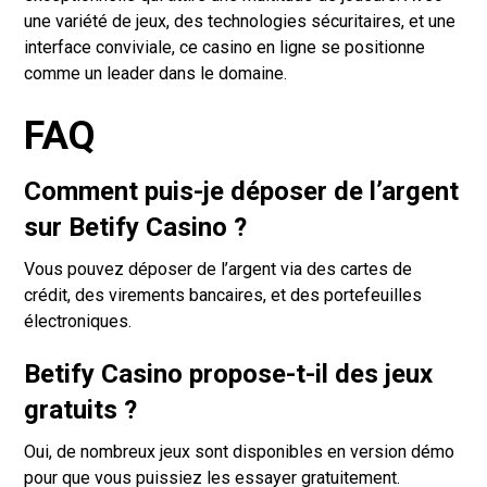
une variété de jeux, des technologies sécuritaires, et une
interface conviviale, ce casino en ligne se positionne
comme un leader dans le domaine.
FAQ
Comment puis-je déposer de l’argent
sur Betify Casino ?
Vous pouvez déposer de l’argent via des cartes de
crédit, des virements bancaires, et des portefeuilles
électroniques.
Betify Casino propose-t-il des jeux
gratuits ?
Oui, de nombreux jeux sont disponibles en version démo
pour que vous puissiez les essayer gratuitement.