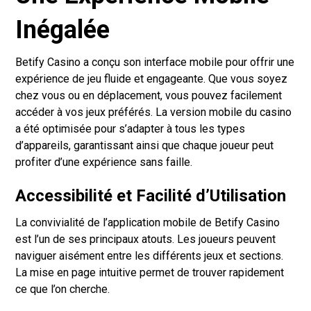
Inégalée
Betify Casino a conçu son interface mobile pour offrir une
expérience de jeu fluide et engageante. Que vous soyez
chez vous ou en déplacement, vous pouvez facilement
accéder à vos jeux préférés. La version mobile du casino
a été optimisée pour s’adapter à tous les types
d’appareils, garantissant ainsi que chaque joueur peut
profiter d’une expérience sans faille.
Accessibilité et Facilité d’Utilisation
La convivialité de l’application mobile de Betify Casino
est l’un de ses principaux atouts. Les joueurs peuvent
naviguer aisément entre les différents jeux et sections.
La mise en page intuitive permet de trouver rapidement
ce que l’on cherche.