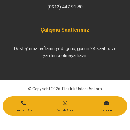
(0312) 447 91 80
Çalışma Saatlerimiz
Desteğimiz haftanın yedi günü, günün 24 saati size
yardımcı olmaya hazır.
© Copyright 2026. Elektrik Ustası Ankara
Bize Ulaşın
Hemen Ara
WhatsApp
İletişim