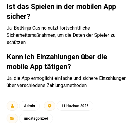
Ist das Spielen in der mobilen App
sicher?
Ja, BetNinja Casino nutzt fortschrittliche
Sicherheitsmaßnahmen, um die Daten der Spieler zu
schützen.
Kann ich Einzahlungen über die
mobile App tätigen?
Ja, die App ermöglicht einfache und sichere Einzahlungen
über verschiedene Zahlungsmethoden.
Admin
11 Haziran 2026
uncategorized