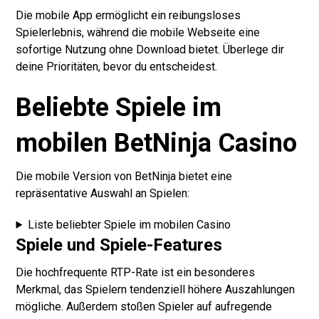
Die mobile App ermöglicht ein reibungsloses
Spielerlebnis, während die mobile Webseite eine
sofortige Nutzung ohne Download bietet. Überlege dir
deine Prioritäten, bevor du entscheidest.
Beliebte Spiele im
mobilen BetNinja Casino
Die mobile Version von BetNinja bietet eine
repräsentative Auswahl an Spielen:
Liste beliebter Spiele im mobilen Casino
Spiele und Spiele-Features
Die hochfrequente RTP-Rate ist ein besonderes
Merkmal, das Spielern tendenziell höhere Auszahlungen
mögliche. Außerdem stoßen Spieler auf aufregende