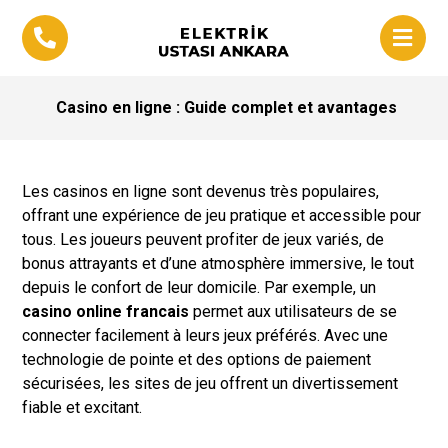
Casino en ligne : Guide complet et avantages
Les casinos en ligne sont devenus très populaires,
offrant une expérience de jeu pratique et accessible pour
tous. Les joueurs peuvent profiter de jeux variés, de
bonus attrayants et d’une atmosphère immersive, le tout
depuis le confort de leur domicile. Par exemple, un
casino online francais
permet aux utilisateurs de se
connecter facilement à leurs jeux préférés. Avec une
technologie de pointe et des options de paiement
sécurisées, les sites de jeu offrent un divertissement
fiable et excitant.