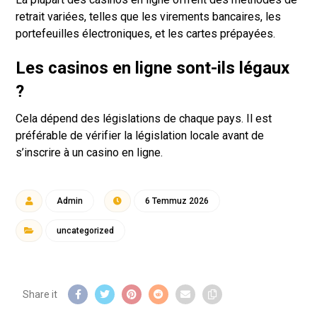
retrait variées, telles que les virements bancaires, les
portefeuilles électroniques, et les cartes prépayées.
Les casinos en ligne sont-ils légaux
?
Cela dépend des législations de chaque pays. Il est
préférable de vérifier la législation locale avant de
s’inscrire à un casino en ligne.
Admin
6 Temmuz 2026
uncategorized