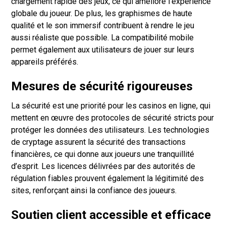
chargement rapide des jeux, ce qui améliore l’expérience
globale du joueur. De plus, les graphismes de haute
qualité et le son immersif contribuent à rendre le jeu
aussi réaliste que possible. La compatibilité mobile
permet également aux utilisateurs de jouer sur leurs
appareils préférés.
Mesures de sécurité rigoureuses
La sécurité est une priorité pour les casinos en ligne, qui
mettent en œuvre des protocoles de sécurité stricts pour
protéger les données des utilisateurs. Les technologies
de cryptage assurent la sécurité des transactions
financières, ce qui donne aux joueurs une tranquillité
d’esprit. Les licences délivrées par des autorités de
régulation fiables prouvent également la légitimité des
sites, renforçant ainsi la confiance des joueurs.
Soutien client accessible et efficace