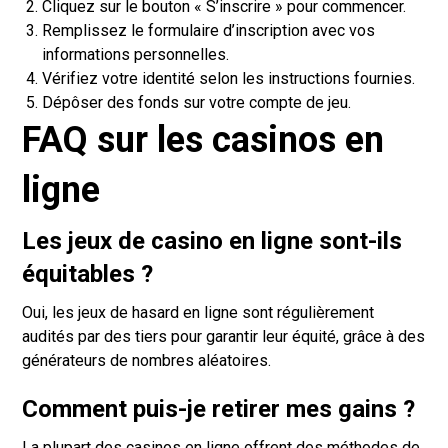
Cliquez sur le bouton « S’inscrire » pour commencer.
Remplissez le formulaire d’inscription avec vos
informations personnelles.
Vérifiez votre identité selon les instructions fournies.
Dépôser des fonds sur votre compte de jeu.
FAQ sur les casinos en
ligne
Les jeux de casino en ligne sont-ils
équitables ?
Oui, les jeux de hasard en ligne sont régulièrement
audités par des tiers pour garantir leur équité, grâce à des
générateurs de nombres aléatoires.
Comment puis-je retirer mes gains ?
La plupart des casinos en ligne offrent des méthodes de