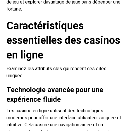
de jeu et explorer davantage de jeux sans dépenser une
fortune.
Caractéristiques
essentielles des casinos
en ligne
Examinez les attributs clés qui rendent ces sites
uniques.
Technologie avancée pour une
expérience fluide
Les casinos en ligne utilisent des technologies
modernes pour offrir une interface utilisateur soignée et
intuitive. Cela assure une navigation aisée et un