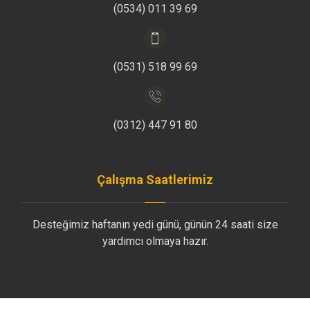
(0534) 011 39 69
(0531) 518 99 69
(0312) 447 91 80
Çalışma Saatlerimiz
Desteğimiz haftanın yedi günü, günün 24 saati size
yardımcı olmaya hazır.