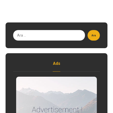
Ara
Ads