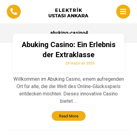
abuking-casino4
Abuking Casino: Ein Erlebnis
der Extraklasse
29 Haziran 2026
Willkommen im Abuking Casino, einem aufregenden
Ort für alle, die die Welt des Online-Glücksspiels
entdecken möchten. Dieses innovative Casino
bietet ...
Read More