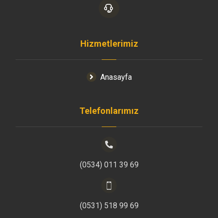
Hizmetlerimiz
Anasayfa
Telefonlarımız
(0534) 011 39 69
(0531) 518 99 69