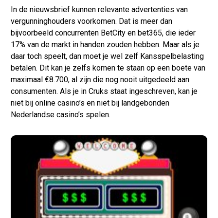
In de nieuwsbrief kunnen relevante advertenties van
vergunninghouders voorkomen. Dat is meer dan
bijvoorbeeld concurrenten BetCity en bet365, die ieder
17% van de markt in handen zouden hebben. Maar als je
daar toch speelt, dan moet je wel zelf Kansspelbelasting
betalen. Dit kan je zelfs komen te staan op een boete van
maximaal €8.700, al zijn die nog nooit uitgedeeld aan
consumenten. Als je in Cruks staat ingeschreven, kan je
niet bij online casino’s en niet bij landgebonden
Nederlandse casino’s spelen.