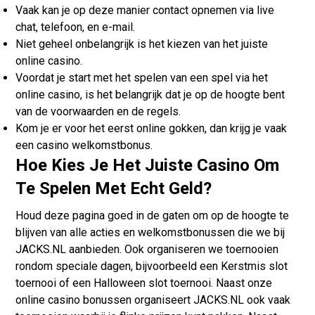
Vaak kan je op deze manier contact opnemen via live
chat, telefoon, en e-mail.
Niet geheel onbelangrijk is het kiezen van het juiste
online casino.
Voordat je start met het spelen van een spel via het
online casino, is het belangrijk dat je op de hoogte bent
van de voorwaarden en de regels.
Kom je er voor het eerst online gokken, dan krijg je vaak
een casino welkomstbonus.
Hoe Kies Je Het Juiste Casino Om
Te Spelen Met Echt Geld?
Houd deze pagina goed in de gaten om op de hoogte te
blijven van alle acties en welkomstbonussen die we bij
JACKS.NL aanbieden. Ook organiseren we toernooien
rondom speciale dagen, bijvoorbeeld een Kerstmis slot
toernooi of een Halloween slot toernooi. Naast onze
online casino bonussen organiseert JACKS.NL ook vaak