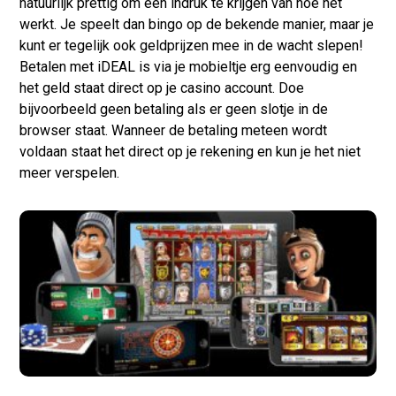
natuurlijk prettig om een indruk te krijgen van hoe het
werkt. Je speelt dan bingo op de bekende manier, maar je
kunt er tegelijk ook geldprijzen mee in de wacht slepen!
Betalen met iDEAL is via je mobieltje erg eenvoudig en
het geld staat direct op je casino account. Doe
bijvoorbeeld geen betaling als er geen slotje in de
browser staat. Wanneer de betaling meteen wordt
voldaan staat het direct op je rekening en kun je het niet
meer verspelen.