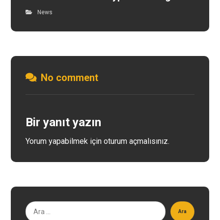
News
No comment
Bir yanıt yazın
Yorum yapabilmek için
oturum açmalısınız
.
Ara