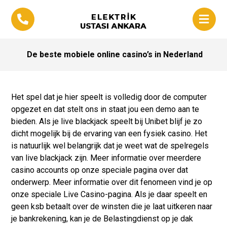
De beste mobiele online casino’s in Nederland
Het spel dat je hier speelt is volledig door de computer
opgezet en dat stelt ons in staat jou een demo aan te
bieden. Als je live blackjack speelt bij Unibet blijf je zo
dicht mogelijk bij de ervaring van een fysiek casino. Het
is natuurlijk wel belangrijk dat je weet wat de spelregels
van live blackjack zijn. Meer informatie over meerdere
casino accounts op onze speciale pagina over dat
onderwerp. Meer informatie over dit fenomeen vind je op
onze speciale Live Casino-pagina. Als je daar speelt en
geen ksb betaalt over de winsten die je laat uitkeren naar
je bankrekening, kan je de Belastingdienst op je dak