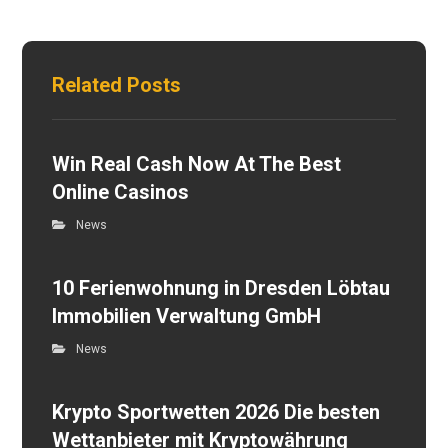
Related Posts
Win Real Cash Now At The Best
Online Casinos
News
10 Ferienwohnung in Dresden Löbtau
Immobilien Verwaltung GmbH
News
Krypto Sportwetten 2026 Die besten
Wettanbieter mit Kryptowährung