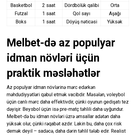
Basketbol
2 saat
Dördbölük qalibi
Orta
Futzal
1 saat
Qol sayı
Aşağı
Boks
1 saat
Döyüş nəticəsi
Yüksək
Melbet-də az populyar
idman növləri üçün
praktik məsləhətlər
Az populyar idman növlərinə mərc edərkən
məhdudiyyətləri qəbul etmək vacibdir. Məsələn, voleybol
üçün canlı mərc daha effektivdir, çünki oyunun gedişatı tez
dəyişir. Beysbol üçün isə pre-matç təhlili daha uyğundur.
Melbet-də bu idman növləri üzrə əmsallar adətən daha
yüksək olur, çünki rəqabət azdır. Lakin bu, daha çox risk
demək deyil – sadəcə, daha dərin təhlil tələb edir. Realist