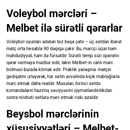
Voleybol mərcləri –
Melbet ilə sürətli qərarlar
Voleybol oyunları adətən tez başa çatır – üç setdən ibarət
matç orta hesabla 90 dəqiqə çəkir. Bu, mərcçi üçün həm
məhdudiyyət, həm də fürsətdir. Sürətli temp sizi operativ
qərar verməyə məcbur edir, lakin Melbet-in canlı mərc
bölməsi burada kömək edir. Praktik yanaşma: matçın
gedişatını izləyərək, hər setin əvvəlində kiçik məbləğlərlə
mərc etmək daha realdır. Məsələn, birinci setdə
komandaların hazırlıq səviyyəsini qiymətləndirdikdən
sonra növbəti setlərə mərc etmək riski azaldır.
Beysbol mərclərinin
xüsusiyyətləri – Melbet-