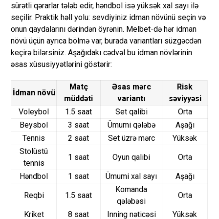
sürətli qərarlar tələb edir, həndbol isə yüksək xal sayı ilə
seçilir. Praktik həll yolu: sevdiyiniz idman növünü seçin və
onun qaydalarını dərindən öyrənin. Melbet-də hər idman
növü üçün ayrıca bölmə var, burada variantları süzgəcdən
keçirə bilərsiniz. Aşağıdakı cədvəl bu idman növlərinin
əsas xüsusiyyətlərini göstərir:
Matç
Əsas mərc
Risk
İdman növü
müddəti
variantı
səviyyəsi
Voleybol
1.5 saat
Set qalibi
Orta
Beysbol
3 saat
Ümumi qələbə
Aşağı
Tennis
2 saat
Set üzrə mərc
Yüksək
Stolüstü
1 saat
Oyun qalibi
Orta
tennis
Həndbol
1 saat
Ümumi xal sayı
Aşağı
Komanda
Reqbi
1.5 saat
Orta
qələbəsi
Kriket
8 saat
Inning nəticəsi
Yüksək