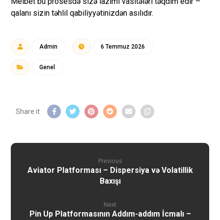
Melbet bu prosesdə sizə lazımi vasitələri təqdim edir –
qalanı sizin təhlil qabiliyyətinizdən asılıdır.
Admin
6 Temmuz 2026
Genel
Previous
Aviator Platforması – Dispersiya və Volatillik
Baxışı
Next
Pin Up Platformasının Addım-addım İcmalı –