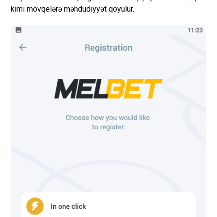
kimi mövqelərə məhdudiyyət qoyulur.