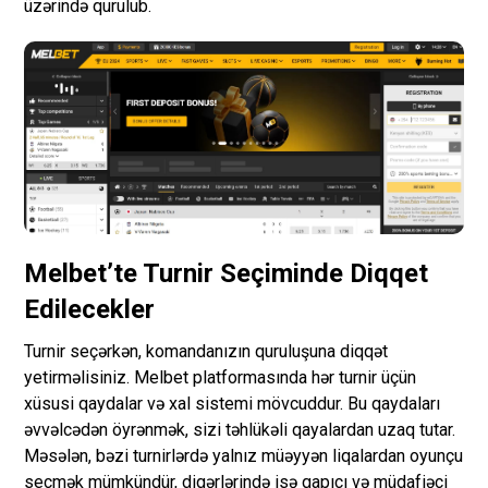
üzərində qurulub.
Melbet’te Turnir Seçiminde Diqqet
Edilecekler
Turnir seçərkən, komandanızın quruluşuna diqqət
yetirməlisiniz. Melbet platformasında hər turnir üçün
xüsusi qaydalar və xal sistemi mövcuddur. Bu qaydaları
əvvəlcədən öyrənmək, sizi təhlükəli qayalardan uzaq tutar.
Məsələn, bəzi turnirlərdə yalnız müəyyən liqalardan oyunçu
seçmək mümkündür, digərlərində isə qapıçı və müdafiəçi