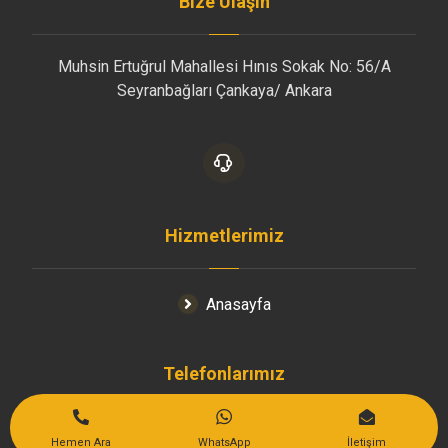
Bize Ulaşın
Muhsin Ertuğrul Mahallesi Hınıs Sokak No: 56/A
Seyranbağları Çankaya/ Ankara
Hizmetlerimiz
Anasayfa
Telefonlarımız
Hemen Ara
WhatsApp
İletişim