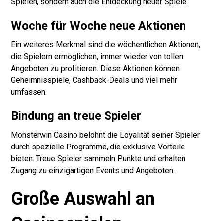
Spielen, sondern auch die Entdeckung neuer Spiele.
Woche für Woche neue Aktionen
Ein weiteres Merkmal sind die wöchentlichen Aktionen,
die Spielern ermöglichen, immer wieder von tollen
Angeboten zu profitieren. Diese Aktionen können
Geheimnisspiele, Cashback-Deals und viel mehr
umfassen.
Bindung an treue Spieler
Monsterwin Casino belohnt die Loyalität seiner Spieler
durch spezielle Programme, die exklusive Vorteile
bieten. Treue Spieler sammeln Punkte und erhalten
Zugang zu einzigartigen Events und Angeboten.
Große Auswahl an