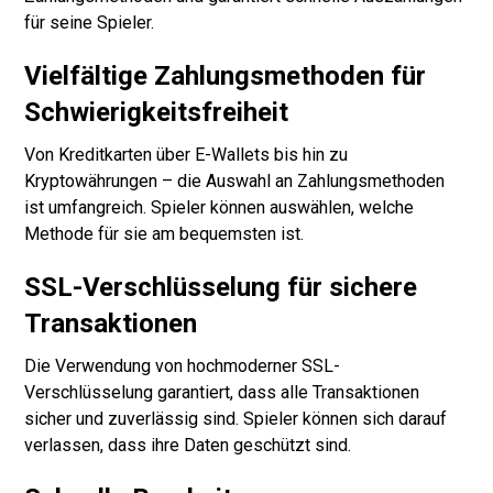
für seine Spieler.
Vielfältige Zahlungsmethoden für
Schwierigkeitsfreiheit
Von Kreditkarten über E-Wallets bis hin zu
Kryptowährungen – die Auswahl an Zahlungsmethoden
ist umfangreich. Spieler können auswählen, welche
Methode für sie am bequemsten ist.
SSL-Verschlüsselung für sichere
Transaktionen
Die Verwendung von hochmoderner SSL-
Verschlüsselung garantiert, dass alle Transaktionen
sicher und zuverlässig sind. Spieler können sich darauf
verlassen, dass ihre Daten geschützt sind.