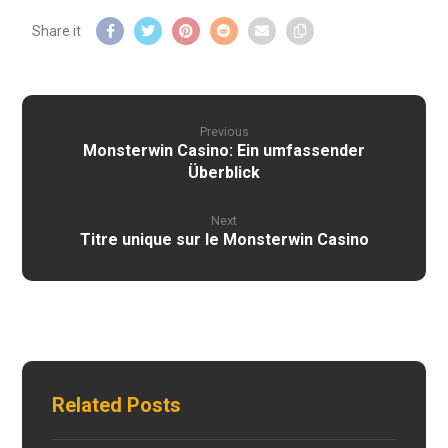
Previous
Monsterwin Casino: Ein umfassender
Überblick
Next
Titre unique sur le Monsterwin Casino
Related Posts