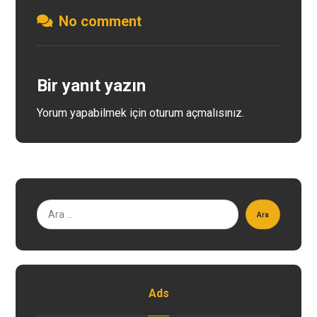
No comment
Bir yanıt yazın
Yorum yapabilmek için
oturum açmalısınız
.
Ara
Ads