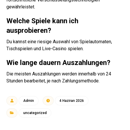
gewährleistet.
Welche Spiele kann ich
ausprobieren?
Du kannst eine riesige Auswahl von Spielautomaten,
Tischspielen und Live-Casino spielen.
Wie lange dauern Auszahlungen?
Die meisten Auszahlungen werden innerhalb von 24
Stunden bearbeitet, je nach Zahlungsmethode.
Admin
4 Haziran 2026
uncategorized