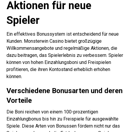
Aktionen für neue
Spieler
Ein effektives Bonussystem ist entscheidend für neue
Kunden. Monsterwin Casino bietet großzügige
Willkommensangebote und regelmäßige Aktionen, die
dazu beitragen, das Spielerlebnis zu verbessern. Spieler
können von hohen Einzahlungsboni und Freispielen
profitieren, die ihren Kontostand erheblich erhöhen
können.
Verschiedene Bonusarten und deren
Vorteile
Die Boni reichen von einem 100-prozentigen
Einzahlungbonus bis hin zu Freispiele für ausgewählte
Spiele. Diese Arten von Bonussen fördern nicht nur das