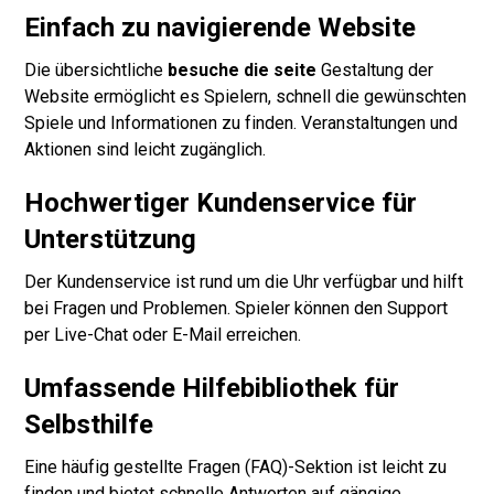
Einfach zu navigierende Website
Die übersichtliche
besuche die seite
Gestaltung der
Website ermöglicht es Spielern, schnell die gewünschten
Spiele und Informationen zu finden. Veranstaltungen und
Aktionen sind leicht zugänglich.
Hochwertiger Kundenservice für
Unterstützung
Der Kundenservice ist rund um die Uhr verfügbar und hilft
bei Fragen und Problemen. Spieler können den Support
per Live-Chat oder E-Mail erreichen.
Umfassende Hilfebibliothek für
Selbsthilfe
Eine häufig gestellte Fragen (FAQ)-Sektion ist leicht zu
finden und bietet schnelle Antworten auf gängige