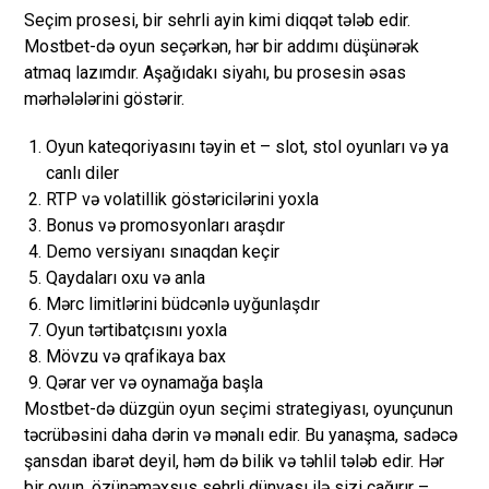
Seçim prosesi, bir sehrli ayin kimi diqqət tələb edir.
Mostbet-də oyun seçərkən, hər bir addımı düşünərək
atmaq lazımdır. Aşağıdakı siyahı, bu prosesin əsas
mərhələlərini göstərir.
Oyun kateqoriyasını təyin et – slot, stol oyunları və ya
canlı diler
RTP və volatillik göstəricilərini yoxla
Bonus və promosyonları araşdır
Demo versiyanı sınaqdan keçir
Qaydaları oxu və anla
Mərc limitlərini büdcənlə uyğunlaşdır
Oyun tərtibatçısını yoxla
Mövzu və qrafikaya bax
Qərar ver və oynamağa başla
Mostbet-də düzgün oyun seçimi strategiyası, oyunçunun
təcrübəsini daha dərin və mənalı edir. Bu yanaşma, sadəcə
şansdan ibarət deyil, həm də bilik və təhlil tələb edir. Hər
bir oyun, özünəməxsus sehrli dünyası ilə sizi çağırır –