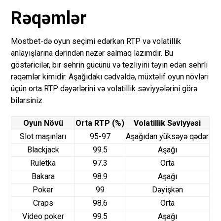
Rəqəmlər
Mostbet-də oyun seçimi edərkən RTP və volatillik
anlayışlarına dərindən nəzər salmaq lazımdır. Bu
göstəricilər, bir sehrin gücünü və tezliyini təyin edən sehrli
rəqəmlər kimidir. Aşağıdakı cədvəldə, müxtəlif oyun növləri
üçün orta RTP dəyərlərini və volatillik səviyyələrini görə
bilərsiniz.
Oyun Növü
Orta RTP (%)
Volatillik Səviyyəsi
Slot maşınları
95-97
Aşağıdan yüksəyə qədər
Blackjack
99.5
Aşağı
Ruletka
97.3
Orta
Bakara
98.9
Aşağı
Poker
99
Dəyişkən
Craps
98.6
Orta
Video poker
99.5
Aşağı