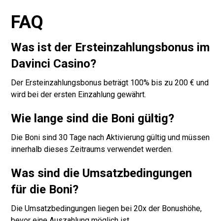
FAQ
Was ist der Ersteinzahlungsbonus im
Davinci Casino?
Der Ersteinzahlungsbonus beträgt 100% bis zu 200 € und
wird bei der ersten Einzahlung gewährt.
Wie lange sind die Boni gültig?
Die Boni sind 30 Tage nach Aktivierung gültig und müssen
innerhalb dieses Zeitraums verwendet werden.
Was sind die Umsatzbedingungen
für die Boni?
Die Umsatzbedingungen liegen bei 20x der Bonushöhe,
bevor eine Auszahlung möglich ist.