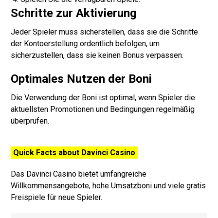
Schritte zur Aktivierung
Jeder Spieler muss sicherstellen, dass sie die Schritte
der Kontoerstellung ordentlich befolgen, um
sicherzustellen, dass sie keinen Bonus verpassen.
Optimales Nutzen der Boni
Die Verwendung der Boni ist optimal, wenn Spieler die
aktuellsten Promotionen und Bedingungen regelmäßig
überprüfen.
Quick Facts about Davinci Casino
Das Davinci Casino bietet umfangreiche
Willkommensangebote, hohe Umsatzboni und viele gratis
Freispiele für neue Spieler.