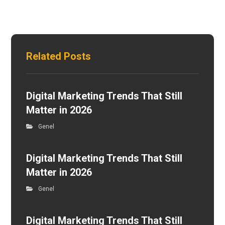
Related Posts
Digital Marketing Trends That Still
Matter in 2026
Genel
Digital Marketing Trends That Still
Matter in 2026
Genel
Digital Marketing Trends That Still