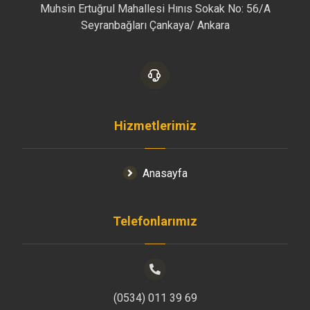
Muhsin Ertuğrul Mahallesi Hınıs Sokak No: 56/A
Seyranbağları Çankaya/ Ankara
Hizmetlerimiz
Anasayfa
Telefonlarımız
(0534) 011 39 69