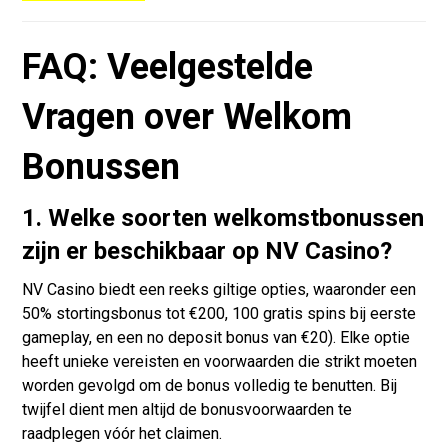
FAQ: Veelgestelde
Vragen over Welkom
Bonussen
1. Welke soorten welkomstbonussen
zijn er beschikbaar op NV Casino?
NV Casino biedt een reeks giltige opties, waaronder een
50% stortingsbonus tot €200, 100 gratis spins bij eerste
gameplay, en een no deposit bonus van €20). Elke optie
heeft unieke vereisten en voorwaarden die strikt moeten
worden gevolgd om de bonus volledig te benutten. Bij
twijfel dient men altijd de bonusvoorwaarden te
raadplegen vóór het claimen.