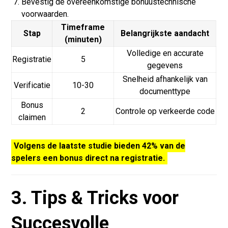
Bevestig de overeenkomstige bonuustechnische
voorwaarden.
Timeframe
Stap
Belangrijkste aandacht
(minuten)
Volledige en accurate
Registratie
5
gegevens
Snelheid afhankelijk van
Verificatie
10-30
documenttype
Bonus
2
Controle op verkeerde code
claimen
Volgens de laatste studie bieden 42% van de
spelers een bonus direct na registratie.
3. Tips & Tricks voor
Succesvolle