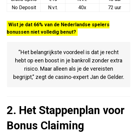
No Deposit
N.v.t.
40x
72 uur
Wist je dat 66% van de Nederlandse spelers
bonussen niet volledig benut?
“Het belangrijkste voordeel is dat je recht
hebt op een boost in je bankroll zonder extra
risico. Maar alleen als je de vereisten
begrijpt,” zegt de casino-expert Jan de Gelder.
2. Het Stappenplan voor
Bonus Claiming