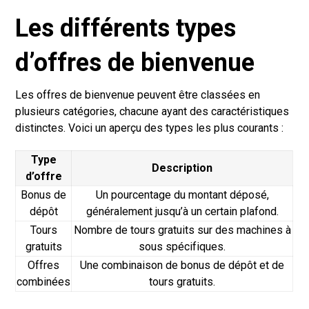
Les différents types
d’offres de bienvenue
Les offres de bienvenue peuvent être classées en
plusieurs catégories, chacune ayant des caractéristiques
distinctes. Voici un aperçu des types les plus courants :
Type
Description
d’offre
Bonus de
Un pourcentage du montant déposé,
dépôt
généralement jusqu’à un certain plafond.
Tours
Nombre de tours gratuits sur des machines à
gratuits
sous spécifiques.
Offres
Une combinaison de bonus de dépôt et de
combinées
tours gratuits.