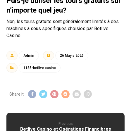
Puis-je utiliser les tours gratuits sur
n’importe quel jeu?
Non, les tours gratuits sont généralement limités à des
machines à sous spécifiques choisies par Betlive
Casino.
Admin
26 Mayıs 2026
1185-betlive casino
Previous
Betlive Casino et Opérations Financières