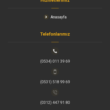
Hizmetlerimiz
Anasayfa
Telefonlarımız
(0534) 011 39 69
(0531) 518 99 69
(0312) 447 91 80