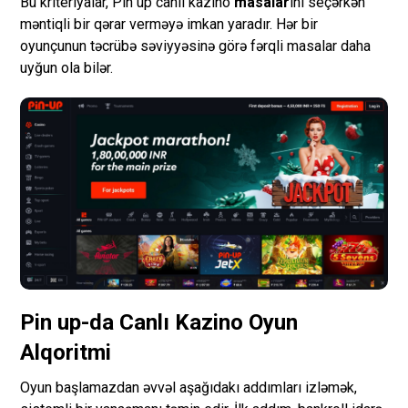
Bu kriteriyalar, Pin up canlı kazino
masalar
ını seçərkən
məntiqli bir qərar verməyə imkan yaradır. Hər bir
oyunçunun təcrübə səviyyəsinə görə fərqli masalar daha
uyğun ola bilər.
Pin up-da Canlı Kazino Oyun
Alqoritmi
Oyun başlamazdan əvvəl aşağıdakı addımları izləmək,