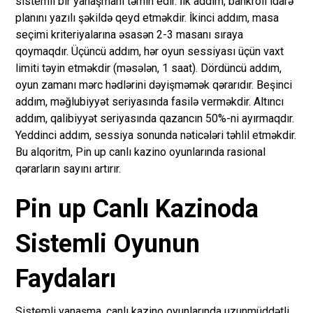
sistemli bir yanaşmanı təmin edir. İlk addım, bankroll idarə
planını yazılı şəkildə qeyd etməkdir. İkinci addım, masa
seçimi kriteriyalarına əsasən 2-3 masanı sıraya
qoymaqdır. Üçüncü addım, hər oyun sessiyası üçün vaxt
limiti təyin etməkdir (məsələn, 1 saat). Dördüncü addım,
oyun zamanı mərc hədlərini dəyişməmək qərarıdır. Beşinci
addım, məğlubiyyət seriyasında fasilə verməkdir. Altıncı
addım, qalibiyyət seriyasında qazancın 50%-ni ayırmaqdır.
Yeddinci addım, sessiya sonunda nəticələri təhlil etməkdir.
Bu alqoritm, Pin up canlı kazino oyunlarında rasional
qərarların sayını artırır.
Pin up Canlı Kazinoda
Sistemli Oyunun
Faydaları
Sistemli yanaşma, canlı kazino oyunlarında uzunmüddətli