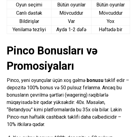
Oyun seçimi
Bütün oyunlar
Bütün oyunlar
Canlı dəstək
Mövcuddur
Mövcuddur
Bildirişlər
Var
Yox
Yeniləmə tezliyi
Ayda 1-2 dəfə
Həftədə bir
Pinco Bonusları və
Promosiyaları
Pinco, yeni oyunçular üçün xoş gəlmə
bonusu
təklif edir –
depozitə 100% bonus və 50 pulsuz fırlanma. Ancaq bu
bonusların çevrilmə şərtləri (wagering) rəqiblərlə
müqayisədə bir qədər yüksəkdir: 40x. Məsələn,
“Betandyou” kimi platformalarda bu 35x ola bilər. Lakin
Pinco-nun həftəlik cashback təklifi daha cəlbedicidir –
10% itkilərə qədər.