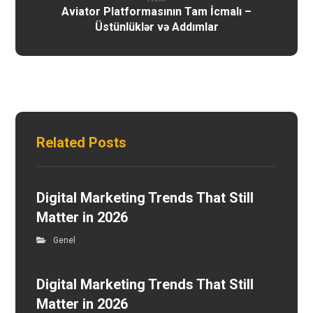
Aviator Platformasının Tam İcmalı –
Üstünlüklər və Addımlar
Related Posts
Digital Marketing Trends That Still
Matter in 2026
Genel
Digital Marketing Trends That Still
Matter in 2026