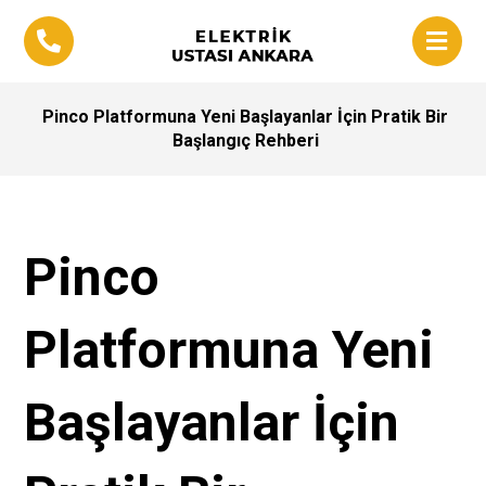
Pinco Platformuna Yeni Başlayanlar İçin Pratik Bir
Başlangıç Rehberi
Pinco
Platformuna Yeni
Başlayanlar İçin