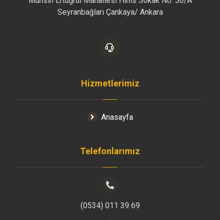
Muhsin Ertuğrul Mahallesi Hınıs Sokak No: 56/A
Seyranbağları Çankaya/ Ankara
Hizmetlerimiz
Anasayfa
Telefonlarımız
(0534) 011 39 69