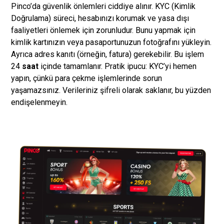
Pinco’da güvenlik önlemleri ciddiye alınır. KYC (Kimlik
Doğrulama) süreci, hesabınızı korumak ve yasa dışı
faaliyetleri önlemek için zorunludur. Bunu yapmak için
kimlik kartınızın veya pasaportunuzun fotoğrafını yükleyin.
Ayrıca adres kanıtı (örneğin, fatura) gerekebilir. Bu işlem
24
saat
içinde tamamlanır. Pratik ipucu: KYC’yi hemen
yapın, çünkü para çekme işlemlerinde sorun
yaşamazsınız. Verileriniz şifreli olarak saklanır, bu yüzden
endişelenmeyin.