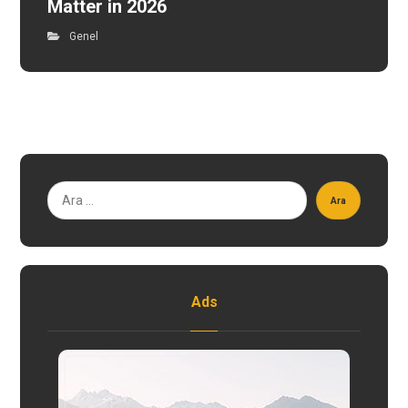
Matter in 2026
Genel
Ara
Ads