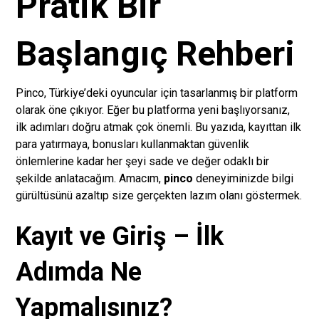
Pratik Bir
Başlangıç Rehberi
Pinco, Türkiye’deki oyuncular için tasarlanmış bir platform
olarak öne çıkıyor. Eğer bu platforma yeni başlıyorsanız,
ilk adımları doğru atmak çok önemli. Bu yazıda, kayıttan ilk
para yatırmaya, bonusları kullanmaktan güvenlik
önlemlerine kadar her şeyi sade ve değer odaklı bir
şekilde anlatacağım. Amacım,
pinco
deneyiminizde bilgi
gürültüsünü azaltıp size gerçekten lazım olanı göstermek.
Kayıt ve Giriş – İlk
Adımda Ne
Yapmalısınız?