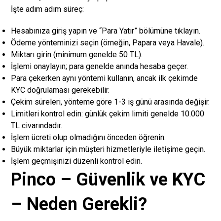
İşte adım adım süreç:
Hesabınıza giriş yapın ve “Para Yatır” bölümüne tıklayın.
Ödeme yönteminizi seçin (örneğin, Papara veya Havale).
Miktarı girin (minimum genelde 50 TL).
İşlemi onaylayın; para genelde anında hesaba geçer.
Para çekerken aynı yöntemi kullanın, ancak ilk çekimde
KYC doğrulaması gerekebilir.
Çekim süreleri, yönteme göre 1-3 iş günü arasında değişir.
Limitleri kontrol edin: günlük çekim limiti genelde 10.000
TL civarındadır.
İşlem ücreti olup olmadığını önceden öğrenin.
Büyük miktarlar için müşteri hizmetleriyle iletişime geçin.
İşlem geçmişinizi düzenli kontrol edin.
Pinco – Güvenlik ve KYC
– Neden Gerekli?