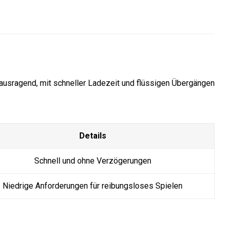
ausragend, mit schneller Ladezeit und flüssigen Übergängen
Details
Schnell und ohne Verzögerungen
Niedrige Anforderungen für reibungsloses Spielen