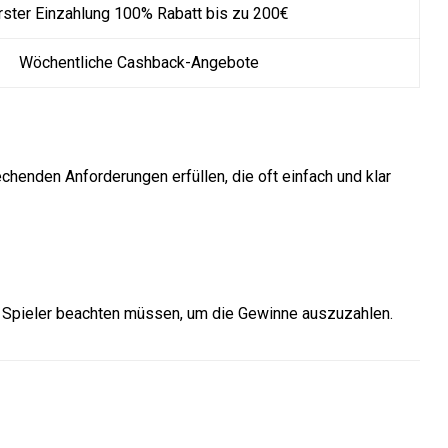
rster Einzahlung 100% Rabatt bis zu 200€
Wöchentliche Cashback-Angebote
chenden Anforderungen erfüllen, die oft einfach und klar
e Spieler beachten müssen, um die Gewinne auszuzahlen.