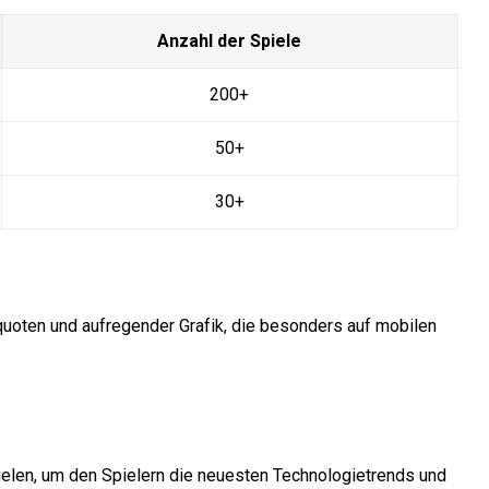
Anzahl der Spiele
200+
50+
30+
quoten und aufregender Grafik, die besonders auf mobilen
elen, um den Spielern die neuesten Technologietrends und