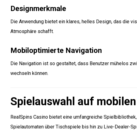
Designmerkmale
Die Anwendung bietet ein klares, helles Design, das die vi
Atmosphäre schafft.
Mobiloptimierte Navigation
Die Navigation ist so gestaltet, dass Benutzer mühelos z
wechseln können.
Spielauswahl auf mobilen
RealSpins Casino bietet eine umfangreiche Spielbibliothek,
Spielautomaten über Tischspiele bis hin zu Live-Dealer-Sp