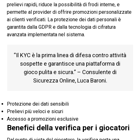
prelievi rapidi, riduce la possibilità di frodi interne, e
permette al provider di offrire promozioni personalizzate
ai clienti verificati. La protezione dei dati personali è
garantita dalla GDPR e dalla tecnologia di cifratura
avanzata implementata nel sistema.
“Il KYC è la prima linea di difesa contro attività
sospette e garantisce una piattaforma di
gioco pulita e sicura.” – Consulente di
Sicurezza Online, Luca Baroni.
Protezione dei dati sensibili
Prelievi più veloci e sicuri
Accesso a promozioni esclusive
Benefici della verifica per i giocatori
Dal punto di vista del giocatore, la verifica porta una