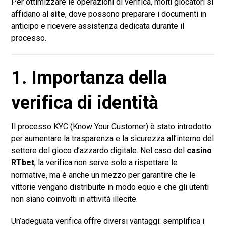
Per ottimizzare le operazioni di verifica, molti giocatori si
affidano al
site
, dove possono preparare i documenti in
anticipo e ricevere assistenza dedicata durante il
processo.
1. Importanza della
verifica di identità
Il processo KYC (Know Your Customer) è stato introdotto
per aumentare la trasparenza e la sicurezza all’interno del
settore del gioco d’azzardo digitale. Nel caso del
casino
RTbet
, la verifica non serve solo a rispettare le
normative, ma è anche un mezzo per garantire che le
vittorie vengano distribuite in modo equo e che gli utenti
non siano coinvolti in attività illecite.
Un’adeguata verifica offre diversi vantaggi: semplifica i