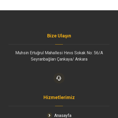
Bize Ulaşın
Muhsin Ertuğrul Mahallesi Hınıs Sokak No: 56/A
Seyranbağları Çankaya/ Ankara
Hizmetlerimiz
Anasayfa