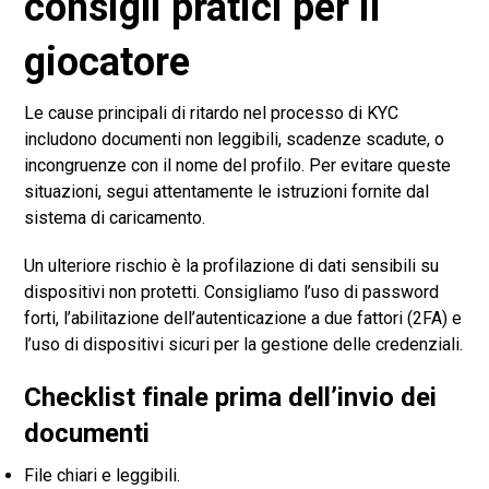
consigli pratici per il
giocatore
Le cause principali di ritardo nel processo di KYC
includono documenti non leggibili, scadenze scadute, o
incongruenze con il nome del profilo. Per evitare queste
situazioni, segui attentamente le istruzioni fornite dal
sistema di caricamento.
Un ulteriore rischio è la profilazione di dati sensibili su
dispositivi non protetti. Consigliamo l’uso di password
forti, l’abilitazione dell’autenticazione a due fattori (2FA) e
l’uso di dispositivi sicuri per la gestione delle credenziali.
Checklist finale prima dell’invio dei
documenti
File chiari e leggibili.