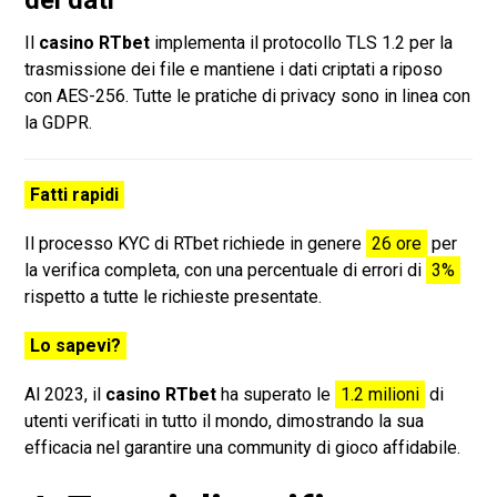
dei dati
Il
casino RTbet
implementa il protocollo TLS 1.2 per la
trasmissione dei file e mantiene i dati criptati a riposo
con AES-256. Tutte le pratiche di privacy sono in linea con
la GDPR.
Fatti rapidi
Il processo KYC di RTbet richiede in genere
26 ore
per
la verifica completa, con una percentuale di errori di
3%
rispetto a tutte le richieste presentate.
Lo sapevi?
Al 2023, il
casino RTbet
ha superato le
1.2 milioni
di
utenti verificati in tutto il mondo, dimostrando la sua
efficacia nel garantire una community di gioco affidabile.