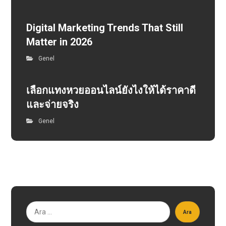
Digital Marketing Trends That Still
Matter in 2026
Genel
เลือกแทงหวยออนไลน์ยังไงให้ได้ราคาดี
และจ่ายจริง
Genel
Ara