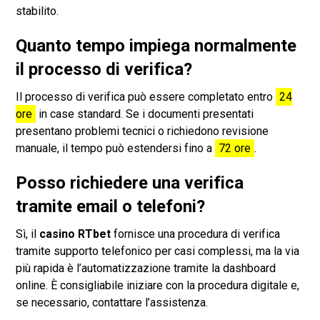
stabilito.
Quanto tempo impiega normalmente
il processo di verifica?
Il processo di verifica può essere completato entro
24
ore
in case standard. Se i documenti presentati
presentano problemi tecnici o richiedono revisione
manuale, il tempo può estendersi fino a
72 ore
.
Posso richiedere una verifica
tramite email o telefoni?
Sì, il
casino RTbet
fornisce una procedura di verifica
tramite supporto telefonico per casi complessi, ma la via
più rapida è l’automatizzazione tramite la dashboard
online. È consigliabile iniziare con la procedura digitale e,
se necessario, contattare l’assistenza.