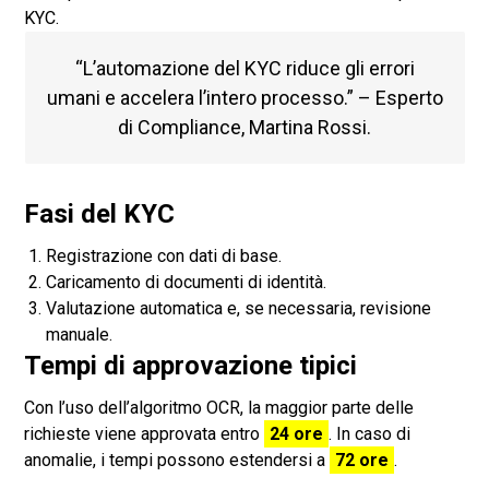
KYC.
“L’automazione del KYC riduce gli errori
umani e accelera l’intero processo.” – Esperto
di Compliance, Martina Rossi.
Fasi del KYC
Registrazione con dati di base.
Caricamento di documenti di identità.
Valutazione automatica e, se necessaria, revisione
manuale.
Tempi di approvazione tipici
Con l’uso dell’algoritmo OCR, la maggior parte delle
richieste viene approvata entro
24 ore
. In caso di
anomalie, i tempi possono estendersi a
72 ore
.