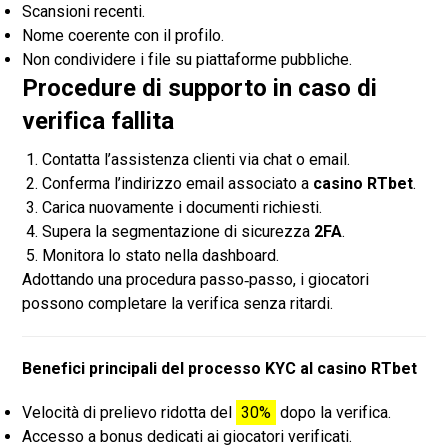
Scansioni recenti.
Nome coerente con il profilo.
Non condividere i file su piattaforme pubbliche.
Procedure di supporto in caso di
verifica fallita
Contatta l’assistenza clienti via chat o email.
Conferma l’indirizzo email associato a
casino RTbet
.
Carica nuovamente i documenti richiesti.
Supera la segmentazione di sicurezza
2FA
.
Monitora lo stato nella dashboard.
Adottando una procedura passo‑passo, i giocatori
possono completare la verifica senza ritardi.
Benefici principali del processo KYC al casino RTbet
Velocità di prelievo ridotta del
30%
dopo la verifica.
Accesso a bonus dedicati ai giocatori verificati.