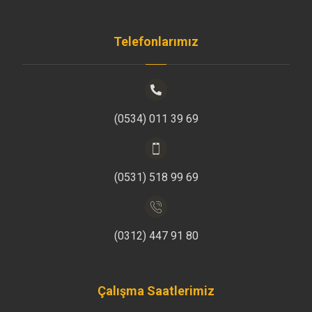
Telefonlarımız
(0534) 011 39 69
(0531) 518 99 69
(0312) 447 91 80
Çalışma Saatlerimiz