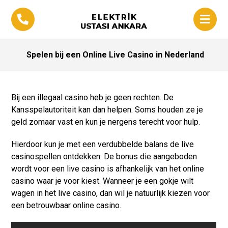
Spelen bij een Online Live Casino in Nederland
Bij een illegaal casino heb je geen rechten. De
Kansspelautoriteit kan dan helpen. Soms houden ze je
geld zomaar vast en kun je nergens terecht voor hulp.
Hierdoor kun je met een verdubbelde balans de live
casinospellen ontdekken. De bonus die aangeboden
wordt voor een live casino is afhankelijk van het online
casino waar je voor kiest. Wanneer je een gokje wilt
wagen in het live casino, dan wil je natuurlijk kiezen voor
een betrouwbaar online casino.