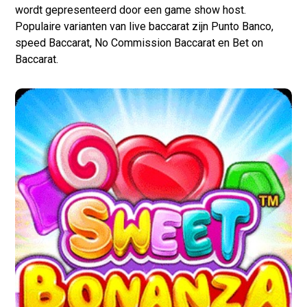
wordt gepresenteerd door een game show host.
Populaire varianten van live baccarat zijn Punto Banco,
speed Baccarat, No Commission Baccarat en Bet on
Baccarat.