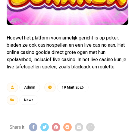
Hoewel het platform voornamelijk gericht is op poker,
bieden ze ook casinospellen en een live casino aan. Het
online casino gooide direct grote ogen met hun
spelaanbod, inclusief live casino. In het live casino kun je
live tafelspellen spelen, zoals blackjack en roulette.
Admin
19 Mart 2026
News