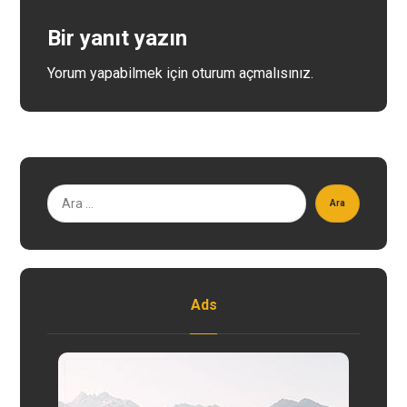
Bir yanıt yazın
Yorum yapabilmek için
oturum açmalısınız
.
Ara
Ads