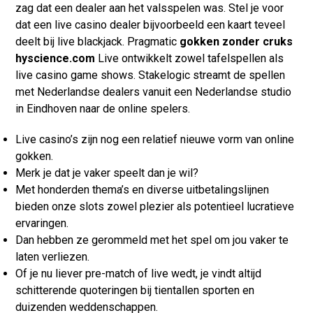
zag dat een dealer aan het valsspelen was. Stel je voor
dat een live casino dealer bijvoorbeeld een kaart teveel
deelt bij live blackjack. Pragmatic
gokken zonder cruks
hyscience.com
Live ontwikkelt zowel tafelspellen als
live casino game shows. Stakelogic streamt de spellen
met Nederlandse dealers vanuit een Nederlandse studio
in Eindhoven naar de online spelers.
Live casino’s zijn nog een relatief nieuwe vorm van online
gokken.
Merk je dat je vaker speelt dan je wil?
Met honderden thema’s en diverse uitbetalingslijnen
bieden onze slots zowel plezier als potentieel lucratieve
ervaringen.
Dan hebben ze gerommeld met het spel om jou vaker te
laten verliezen.
Of je nu liever pre-match of live wedt, je vindt altijd
schitterende quoteringen bij tientallen sporten en
duizenden weddenschappen.