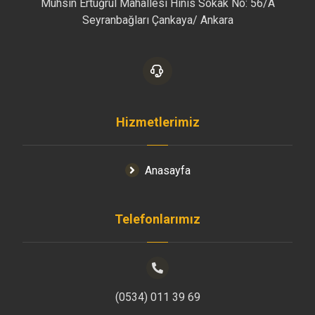
Muhsin Ertuğrul Mahallesi Hınıs Sokak No: 56/A
Seyranbağları Çankaya/ Ankara
Hizmetlerimiz
Anasayfa
Telefonlarımız
(0534) 011 39 69