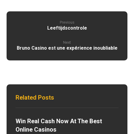
Previous
Leeftijdscontrole
Next
Bruno Casino est une expérience inoubliable
Related Posts
Win Real Cash Now At The Best
Online Casinos