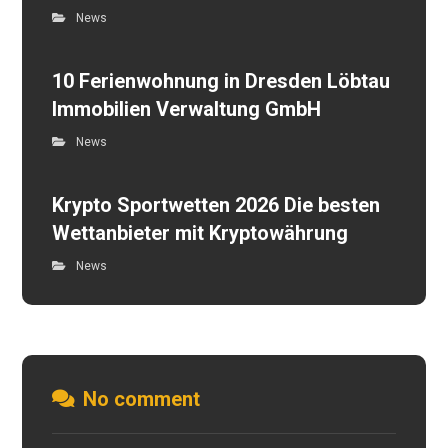
News
10 Ferienwohnung in Dresden Löbtau
Immobilien Verwaltung GmbH
News
Krypto Sportwetten 2026 Die besten
Wettanbieter mit Kryptowährung
News
No comment