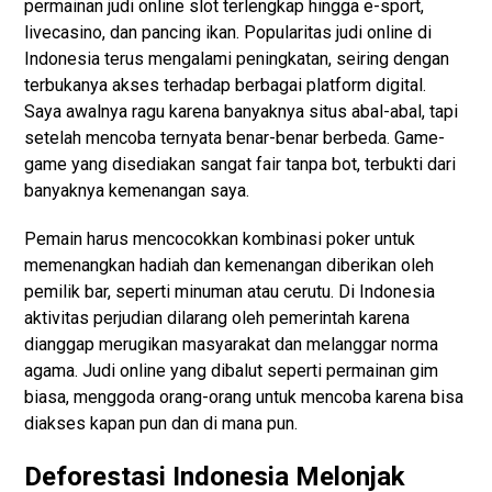
permainan judi online slot terlengkap hingga e-sport,
livecasino, dan pancing ikan. Popularitas judi online di
Indonesia terus mengalami peningkatan, seiring dengan
terbukanya akses terhadap berbagai platform digital.
Saya awalnya ragu karena banyaknya situs abal-abal, tapi
setelah mencoba ternyata benar-benar berbeda. Game-
game yang disediakan sangat fair tanpa bot, terbukti dari
banyaknya kemenangan saya.
Pemain harus mencocokkan kombinasi poker untuk
memenangkan hadiah dan kemenangan diberikan oleh
pemilik bar, seperti minuman atau cerutu. Di Indonesia
aktivitas perjudian dilarang oleh pemerintah karena
dianggap merugikan masyarakat dan melanggar norma
agama. Judi online yang dibalut seperti permainan gim
biasa, menggoda orang-orang untuk mencoba karena bisa
diakses kapan pun dan di mana pun.
Deforestasi Indonesia Melonjak