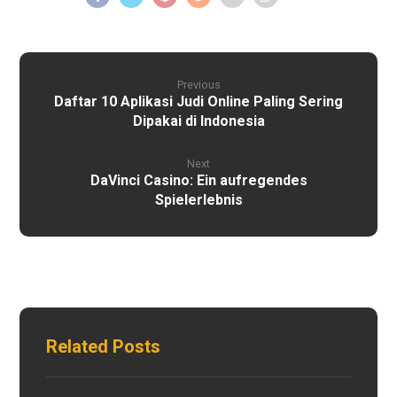
Previous
Daftar 10 Aplikasi Judi Online Paling Sering
Dipakai di Indonesia
Next
DaVinci Casino: Ein aufregendes
Spielerlebnis
Related Posts