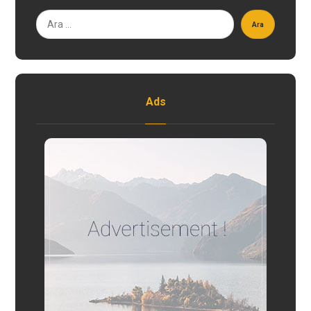
Ara
Ads