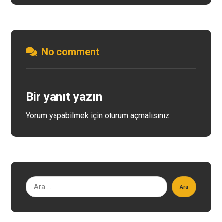
No comment
Bir yanıt yazın
Yorum yapabilmek için
oturum açmalısınız
.
Ara