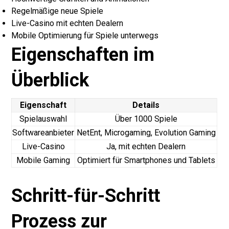
Regelmäßige neue Spiele
Live-Casino mit echten Dealern
Mobile Optimierung für Spiele unterwegs
Eigenschaften im
Überblick
Eigenschaft
Details
Spielauswahl
Über 1000 Spiele
Softwareanbieter
NetEnt, Microgaming, Evolution Gaming
Live-Casino
Ja, mit echten Dealern
Mobile Gaming
Optimiert für Smartphones und Tablets
Schritt-für-Schritt
Prozess zur