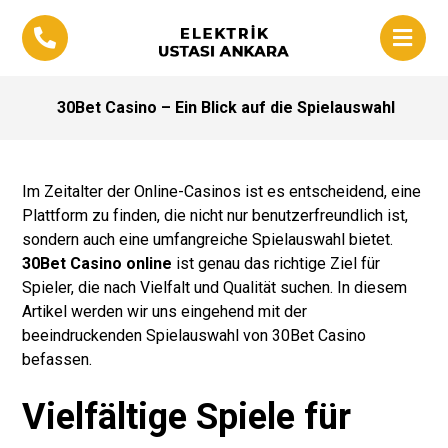
30Bet Casino – Ein Blick auf die Spielauswahl
Im Zeitalter der Online-Casinos ist es entscheidend, eine
Plattform zu finden, die nicht nur benutzerfreundlich ist,
sondern auch eine umfangreiche Spielauswahl bietet.
30Bet Casino online
ist genau das richtige Ziel für
Spieler, die nach Vielfalt und Qualität suchen. In diesem
Artikel werden wir uns eingehend mit der
beeindruckenden Spielauswahl von 30Bet Casino
befassen.
Vielfältige Spiele für