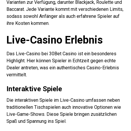
Varianten zur Verfügung, darunter Blackjack, Roulette und
Baccarat. Jede Variante kommt mit verschiedenen Limits,
sodass sowohl Anfänger als auch erfahrene Spieler auf
ihre Kosten kommen.
Live-Casino Erlebnis
Das Live-Casino bei 30Bet Casino ist ein besonderes
Highlight. Hier können Spieler in Echtzeit gegen echte
Dealer antreten, was ein authentisches Casino-Erlebnis
vermittelt.
Interaktive Spiele
Die interaktiven Spiele im Live-Casino umfassen neben
traditionellen Tischspielen auch innovative Optionen wie
Live-Game-Shows. Diese Spiele bringen zusätzlichen
Spaß und Spannung ins Spiel.