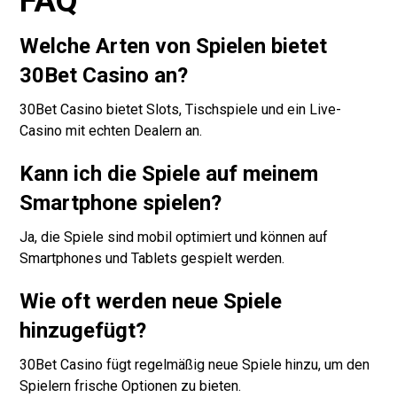
FAQ
Welche Arten von Spielen bietet
30Bet Casino an?
30Bet Casino bietet Slots, Tischspiele und ein Live-
Casino mit echten Dealern an.
Kann ich die Spiele auf meinem
Smartphone spielen?
Ja, die Spiele sind mobil optimiert und können auf
Smartphones und Tablets gespielt werden.
Wie oft werden neue Spiele
hinzugefügt?
30Bet Casino fügt regelmäßig neue Spiele hinzu, um den
Spielern frische Optionen zu bieten.