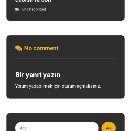
uncategorized
No comment
Bir yanıt yazın
Yorum yapabilmek için
oturum açmalısınız
.
Ara