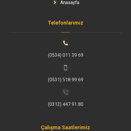
Anasayfa
Telefonlarımız
(0534) 011 39 69
(0531) 518 99 69
(0312) 447 91 80
Çalışma Saatlerimiz