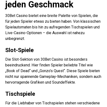
jeden Geschmack
30Bet Casino bietet eine breite Palette von Spielen, die
für jeden Spieler etwas zu bieten haben. Von klassischen
Spielautomaten bis hin zu aufregenden Tischspielen und
Live-Casino-Optionen – die Auswahl ist nahezu
unbegrenzt.
Slot-Spiele
Die Slot-Sektion von 30Bet Casino ist besonders
beeindruckend. Hier finden Spieler beliebte Titel wie
„Book of Dead“ und „Gonzo’s Quest“. Diese Spiele bieten
nicht nur spannende Gameplay-Mechaniken, sondern auch
hervorragende Grafiken und Soundeffekte.
Tischspiele
Für die Liebhaber von Tischspielen stehen verschiedene