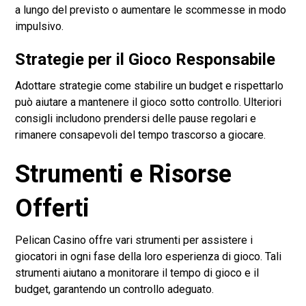
a lungo del previsto o aumentare le scommesse in modo
impulsivo.
Strategie per il Gioco Responsabile
Adottare strategie come stabilire un budget e rispettarlo
può aiutare a mantenere il gioco sotto controllo. Ulteriori
consigli includono prendersi delle pause regolari e
rimanere consapevoli del tempo trascorso a giocare.
Strumenti e Risorse
Offerti
Pelican Casino offre vari strumenti per assistere i
giocatori in ogni fase della loro esperienza di gioco. Tali
strumenti aiutano a monitorare il tempo di gioco e il
budget, garantendo un controllo adeguato.