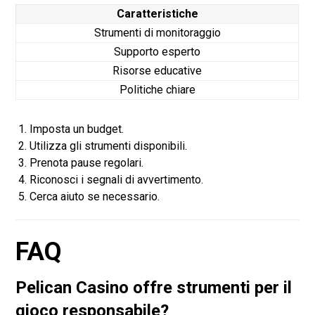
Caratteristiche
Strumenti di monitoraggio
Supporto esperto
Risorse educative
Politiche chiare
Imposta un budget.
Utilizza gli strumenti disponibili.
Prenota pause regolari.
Riconosci i segnali di avvertimento.
Cerca aiuto se necessario.
FAQ
Pelican Casino offre strumenti per il
gioco responsabile?