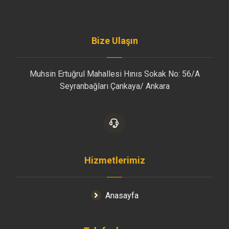
Bize Ulaşın
Muhsin Ertuğrul Mahallesi Hınıs Sokak No: 56/A
Seyranbağları Çankaya/ Ankara
Hizmetlerimiz
Anasayfa