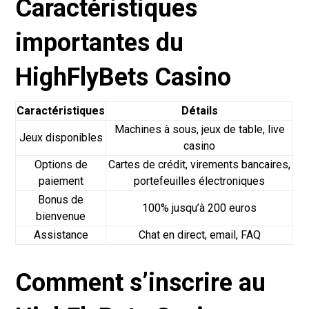
Caractéristiques
importantes du
HighFlyBets Casino
Caractéristiques
Détails
Machines à sous, jeux de table, live
Jeux disponibles
casino
Options de
Cartes de crédit, virements bancaires,
paiement
portefeuilles électroniques
Bonus de
100% jusqu’à 200 euros
bienvenue
Assistance
Chat en direct, email, FAQ
Comment s’inscrire au