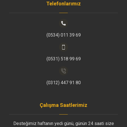
Telefonlarımız
(0534) 011 39 69
(0531) 518 99 69
(0312) 447 91 80
Çalışma Saatlerimiz
Desteğimiz haftanın yedi günü, günün 24 saati size