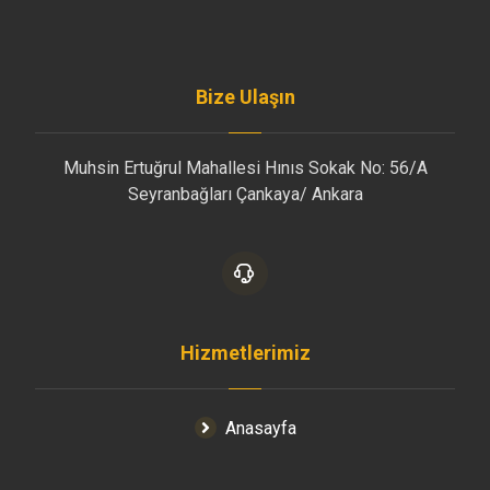
Bize Ulaşın
Muhsin Ertuğrul Mahallesi Hınıs Sokak No: 56/A
Seyranbağları Çankaya/ Ankara
Hizmetlerimiz
Anasayfa