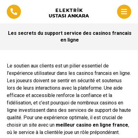
Les secrets du support service des casinos francais
en ligne
Le soutien aux clients est un pilier essentiel de
l’expérience utilisateur dans les casinos francais en ligne.
Les joueurs doivent se sentir en sécurité et soutenus
lors de leurs interactions avec la plateforme. Une aide
efficace et accessible renforce la confiance et la
fidélisation, et c’est pourquoi de nombreux casinos en
ligne investissent dans des services de support de haute
qualité. Pour une expérience optimale, il est crucial de
choisir un site avec un
meilleur casino en ligne france
,
où le service à la clientèle joue un rôle prépondérant.