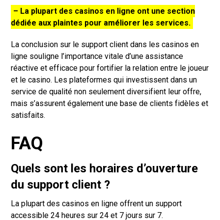
– La plupart des casinos en ligne ont une section
dédiée aux plaintes pour améliorer les services.
La conclusion sur le support client dans les casinos en
ligne souligne l’importance vitale d’une assistance
réactive et efficace pour fortifier la relation entre le joueur
et le casino. Les plateformes qui investissent dans un
service de qualité non seulement diversifient leur offre,
mais s’assurent également une base de clients fidèles et
satisfaits.
FAQ
Quels sont les horaires d’ouverture
du support client ?
La plupart des casinos en ligne offrent un support
accessible 24 heures sur 24 et 7 jours sur 7.