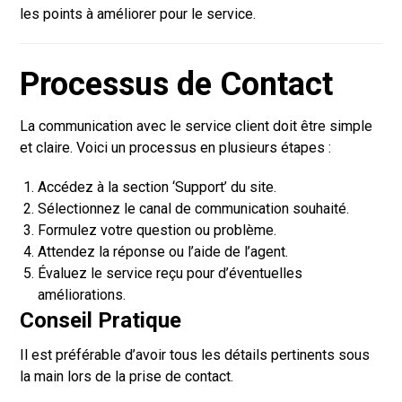
les points à améliorer pour le service.
Processus de Contact
La communication avec le service client doit être simple
et claire. Voici un processus en plusieurs étapes :
Accédez à la section ‘Support’ du site.
Sélectionnez le canal de communication souhaité.
Formulez votre question ou problème.
Attendez la réponse ou l’aide de l’agent.
Évaluez le service reçu pour d’éventuelles
améliorations.
Conseil Pratique
Il est préférable d’avoir tous les détails pertinents sous
la main lors de la prise de contact.