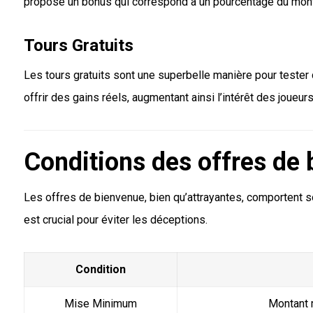
propose un bonus qui correspond à un pourcentage du mon
Tours Gratuits
Les tours gratuits sont une superbelle manière pour tester 
offrir des gains réels, augmentant ainsi l’intérêt des joueurs
Conditions des offres de
Les offres de bienvenue, bien qu’attrayantes, comportent 
est crucial pour éviter les déceptions.
Condition
Mise Minimum
Montant m