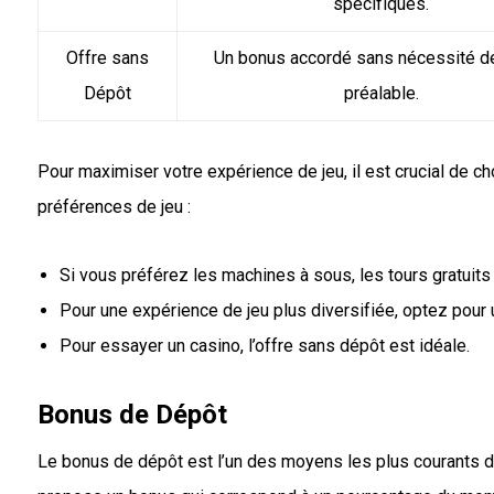
spécifiques.
Offre sans
Un bonus accordé sans nécessité d
Dépôt
préalable.
Pour maximiser votre expérience de jeu, il est crucial de ch
préférences de jeu :
Si vous préférez les machines à sous, les tours gratuits
Pour une expérience de jeu plus diversifiée, optez pour
Pour essayer un casino, l’offre sans dépôt est idéale.
Bonus de Dépôt
Le bonus de dépôt est l’un des moyens les plus courants d’i