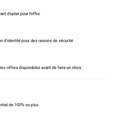
nt d’opter pour l’offre.
n d’identité pour des raisons de sécurité.
les offres disponibles avant de faire un choix.
nitial de 100% ou plus.