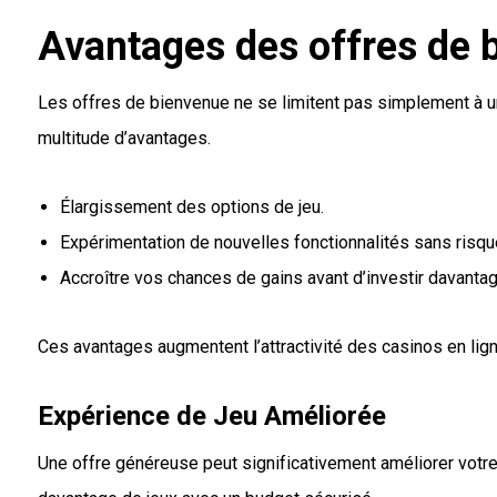
Avantages des offres de 
Les offres de bienvenue ne se limitent pas simplement à un 
multitude d’avantages.
Élargissement des options de jeu.
Expérimentation de nouvelles fonctionnalités sans risqu
Accroître vos chances de gains avant d’investir davantag
Ces avantages augmentent l’attractivité des casinos en lign
Expérience de Jeu Améliorée
Une offre généreuse peut significativement améliorer votr