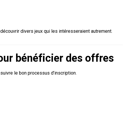
écouvrir divers jeux qui les intéresseraient autrement.
our bénéficier des offres
 suivre le bon processus d’inscription.