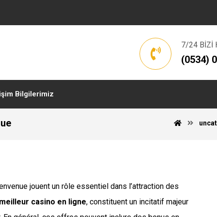
7/24 BİZ
(0534) 
tişim Bilgilerimiz
nue
unca
ienvenue jouent un rôle essentiel dans l’attraction des
meilleur casino en ligne
, constituent un incitatif majeur