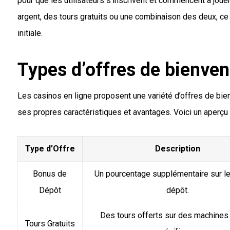
pour que les utilisateurs s’inscrivent et commencent à joue
argent, des tours gratuits ou une combinaison des deux, ce
initiale.
Types d’offres de bienve
Les casinos en ligne proposent une variété d’offres de bie
ses propres caractéristiques et avantages. Voici un aperçu 
Type d’Offre
Description
Bonus de
Un pourcentage supplémentaire sur l
Dépôt
dépôt.
Des tours offerts sur des machines
Tours Gratuits