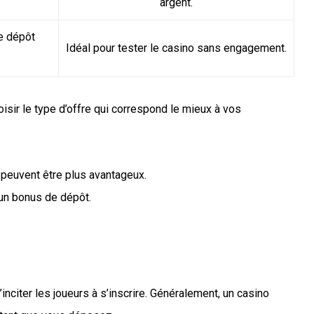
argent.
e dépôt
Idéal pour tester le casino sans engagement.
oisir le type d’offre qui correspond le mieux à vos
 peuvent être plus avantageux.
 un bonus de dépôt.
nciter les joueurs à s’inscrire. Généralement, un casino