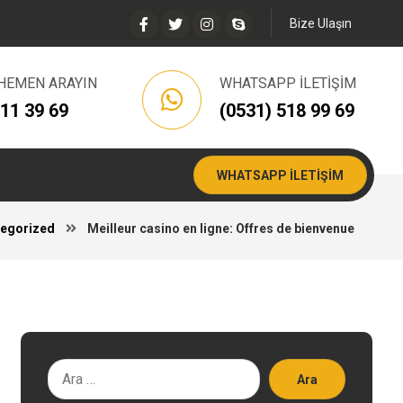
Bize Ulaşın
İ HEMEN ARAYIN
WHATSAPP İLETİŞİM
011 39 69
(0531) 518 99 69
WHATSAPP İLETİŞİM
tegorized
Meilleur casino en ligne: Offres de bienvenue
Ara