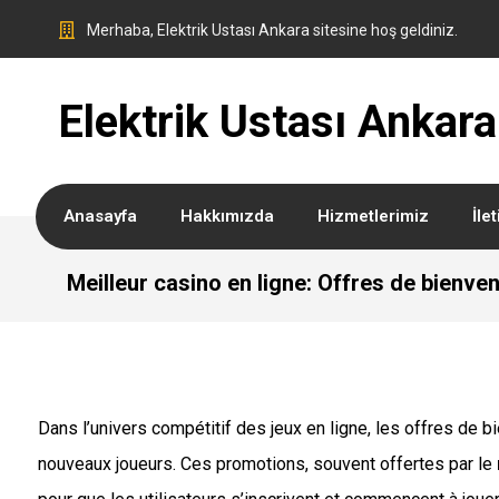
Merhaba, Elektrik Ustası Ankara sitesine hoş geldiniz.
Elektrik Ustası Ankara
Anasayfa
Hakkımızda
Hizmetlerimiz
İle
Meilleur casino en ligne: Offres de bienve
Dans l’univers compétitif des jeux en ligne, les offres de b
nouveaux joueurs. Ces promotions, souvent offertes par le