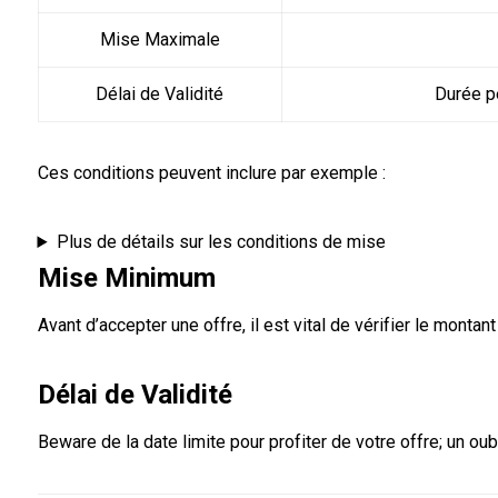
Mise Maximale
Délai de Validité
Durée pe
Ces conditions peuvent inclure par exemple :
Plus de détails sur les conditions de mise
Mise Minimum
Avant d’accepter une offre, il est vital de vérifier le monta
Délai de Validité
Beware de la date limite pour profiter de votre offre; un oub